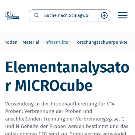
Suche nach Schlagwort:
Suchen
ethoden
Material
Infrastruktur
Forschungsschwerpunkte
Elementanalysato
r MICROcube
Verwendung in der Probenaufbereitung für C14-
Proben: Verbrennung der Proben und
anschließenden Trennung der Verbrennungsgase. C
und N Gehalte der Proben werden bestimmt und das
entstandenen CO2 wird zur Grafitisierung verwendet