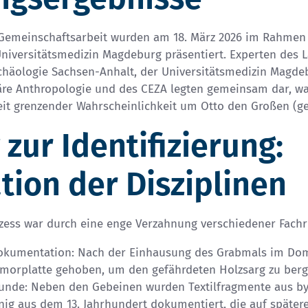
 Gemeinschaftsarbeit wurden am 18. März 2026 im Rahmen
iversitätsmedizin Magdeburg präsentiert. Experten des 
häologie Sachsen-Anhalt, der Universitätsmedizin Magde
onäre Anthropologie und des CEZA legten gemeinsam dar, w
eit grenzender Wahrscheinlichkeit um Otto den Großen (ges
zur Identifizierung:
ion der Disziplinen
ess war durch eine enge Verzahnung verschiedener Fachr
okumentation: Nach der Einhausung des Grabmals im Dom
morplatte gehoben, um den gefährdeten Holzsarg zu berg
unde: Neben den Gebeinen wurden Textilfragmente aus by
nig aus dem 13. Jahrhundert dokumentiert, die auf späte