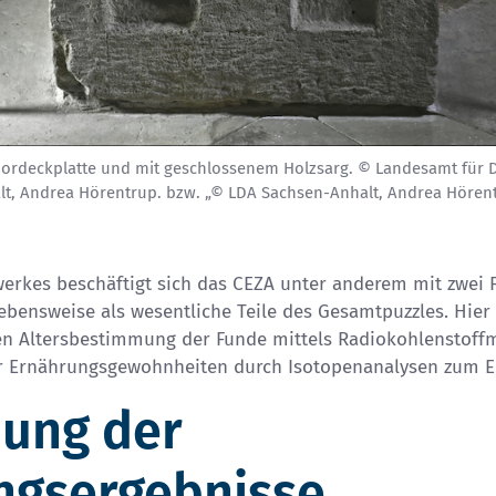
deckplatte und mit geschlossenem Holzsarg. © Landesamt für 
lt, Andrea Hörentrup. bzw. „© LDA Sachsen-Anhalt, Andrea Hörent
werkes beschäftigt sich das CEZA unter anderem mit zwei 
ebensweise als wesentliche Teile des Gesamtpuzzles. Hie
en Altersbestimmung der Funde mittels
Radiokohlenstoff
er Ernährungsgewohnheiten durch
Isotopenanalysen
zum Ei
ung der
ngsergebnisse