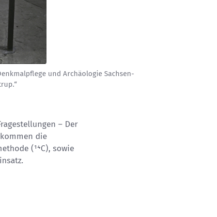
Denkmalpflege und Archäologie Sachsen-
rup.“
Fragestellungen – Der
r kommen die
methode
(¹⁴C), sowie
nsatz.