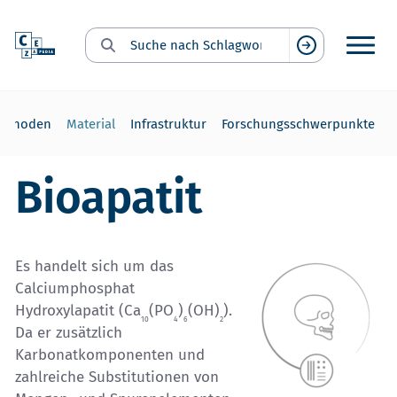
Suche nach Schlagwort:
Suchen
ethoden
Material
Infrastruktur
Forschungsschwerpunkte
Bioapatit
Es handelt sich um das
Calciumphosphat
Hydroxylapatit (Ca
(PO
)
(OH)
).
10
4
6
2
Da er zusätzlich
Karbonatkomponenten und
zahlreiche Substitutionen von