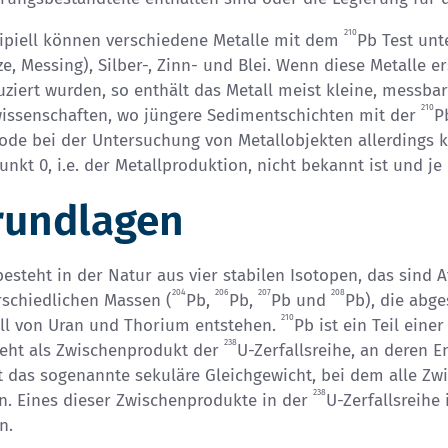
210
zipiell können verschiedene Metalle mit dem
Pb Test unt
e, Messing), Silber-, Zinn- und Blei. Wenn diese Metalle 
ziert wurden, so enthält das Metall meist kleine, messbar
210
issenschaften, wo jüngere Sedimentschichten mit der
P
de bei der Untersuchung von Metallobjekten allerdings ke
unkt 0, i.e. der Metallproduktion, nicht bekannt ist und j
rundlagen
besteht in der Natur aus vier stabilen Isotopen, das sind
204
206
207
208
rschiedlichen Massen (
Pb,
Pb,
Pb und
Pb), die abg
210
all von Uran und Thorium entstehen.
Pb ist ein Teil eine
238
teht als Zwischenprodukt der
U-Zerfallsreihe, an deren E
 das sogenannte sekuläre Gleichgewicht, bei dem alle Zwi
238
n. Eines dieser Zwischenprodukte in der
U-Zerfallsreihe 
n.