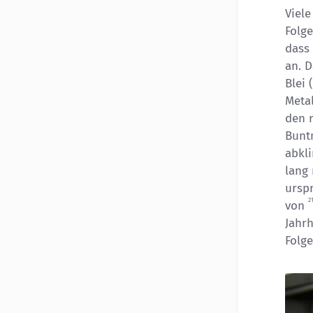
Viele
Folge
dass 
an. 
Blei
Meta
den r
Buntm
abkli
lang
ursp
2
von
Jahr
Folg