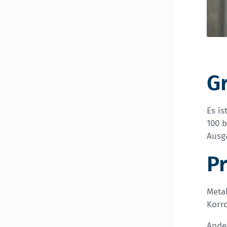
G
Es is
100 b
Ausg
P
Metal
Korr
Ander