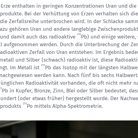
 Erze enthalten in geringen Konzentrationen Uran und die
produkte. Bei der Verhüttung von Erzen verhalten sich die
die Zerfallsreihe unterbrochen wird. In der Schlacke sam
Dazu gehören Uran und andere langlebige Zwischenprodukt
210
 (und damit auch das radioaktive
Pb) und einige weitere,
ll aufgenommen werden. Durch die Unterbrechung der Zerf
adioaktiven Zerfall von Uran entstehen. Im Ergebnis bedeu
etall und Silber (schwach) radioaktiv ist, diese Radioakt
210
ngt. Im Metall ist
Pb das Isotop mit der längsten Halbwert
 nachgewiesen werden kann. Nach fünf bis sechs Halbwertz
rünglichen Radioaktivität vorhanden, die oft nicht mehr
10
Pb in Kupfer, Bronze, Zinn, Blei oder Silber bedeutet, da
hundert (oder etwas früher) hergestellt wurde. Der Nachw
210
eprodukts
Po mittels Alpha-Spektrometrie.