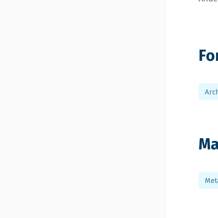
Fo
Arc
Ma
Met