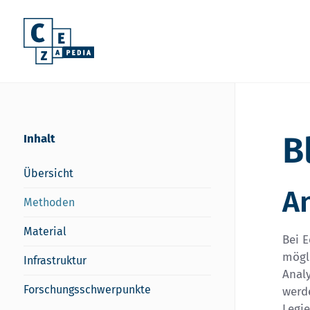
B
Inhalt
Übersicht
A
Methoden
Material
Bei E
mögl
Infrastruktur
Anal
Forschungsschwerpunkte
werde
Legie