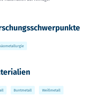
rschungsschwerpunkte
häometallurgie
terialien
all
Buntmetall
Weißmetall