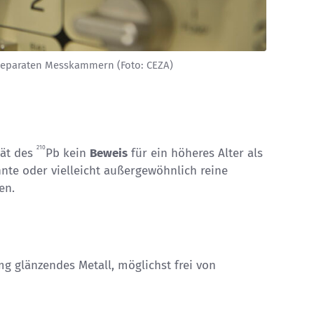
 separaten Messkammern (Foto: CEZA)
210
tät des
Pb kein
Beweis
für ein höheres Alter als
nnte oder vielleicht außergewöhnlich reine
en.
 mg glänzendes Metall, möglichst frei von