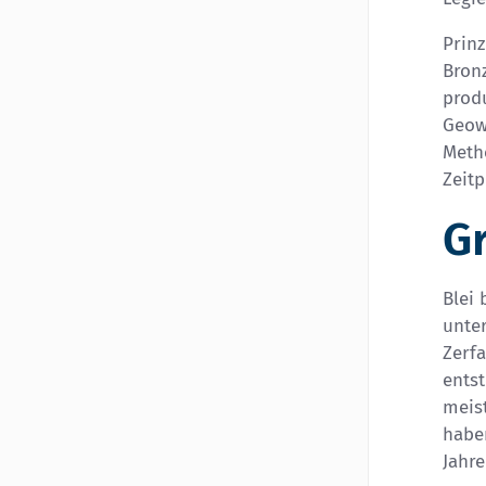
Prin
Bronz
produ
Geow
Metho
Zeitp
G
Blei 
unte
Zerf
ents
meist
habe
Jahre