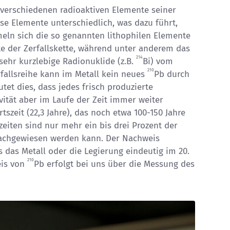
 verschiedenen radioaktiven Elemente seiner
se Elemente unterschiedlich, was dazu führt,
meln sich die so genannten lithophilen Elemente
e der Zerfallskette, während unter anderem das
214
 sehr kurzlebige Radionuklide (z.B.
Bi) vom
210
allsreihe kann im Metall kein neues
Pb durch
tet dies, dass jedes frisch produzierte
ivität aber im Laufe der Zeit immer weiter
szeit (22,3 Jahre), das noch etwa 100-150 Jahre
eiten sind nur mehr ein bis drei Prozent der
 nachgewiesen werden kann. Der Nachweis
ss das Metall oder die Legierung eindeutig im 20.
210
eis von
Pb erfolgt bei uns über die Messung des