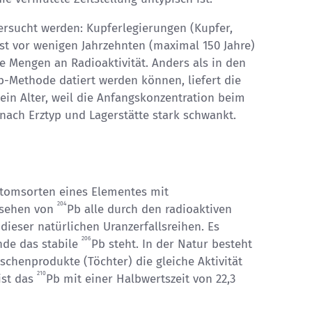
ersucht werden: Kupferlegierungen (Kupfer,
erst vor wenigen Jahrzehnten (maximal 150 Jahre)
e Mengen an Radioaktivität. Anders als in den
b-Methode datiert werden können, liefert die
in Alter, weil die Anfangskonzentration beim
e nach Erztyp und Lagerstätte stark schwankt.
 Atomsorten eines Elementes mit
204
esehen von
Pb alle durch den radioaktiven
r dieser natürlichen Uranzerfallsreihen. Es
206
nde das stabile
Pb steht. In der Natur besteht
schenprodukte (Töchter) die gleiche Aktivität
210
ist das
Pb mit einer Halbwertszeit von 22,3